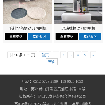
毛料地毯振动刀切割机
珍珠棉振动刀切割机
共 56 条 1 / 5 页
首页
1
2
3
4
5
»
末页
电话：0512-5728 2189 | 158 0626 1053
地址：苏州昆山开发区黄浦江中路191号
版权所有：昆山亿泰包装配套件有限公司
苏ICP备12026255号-4
技术支持：
易动力网络